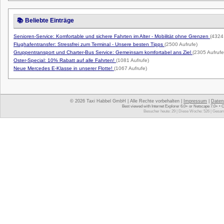
📚 Beliebte Einträge
Senioren-Service: Komfortable und sichere Fahrten im Alter - Mobilität ohne Grenzen
(4324
Flughafentransfer: Stressfrei zum Terminal - Unsere besten Tipps
(2500 Aufrufe)
Gruppentransport und Charter-Bus Service: Gemeinsam komfortabel ans Ziel
(2305 Aufrufe
Oster-Special: 10% Rabatt auf alle Fahrten!
(1081 Aufrufe)
Neue Mercedes E-Klasse in unserer Flotte!
(1067 Aufrufe)
© 2026 Taxi Habbel GmbH | Alle Rechte vorbehalten |
Impressum
|
Daten
Best viewed with Internet Explorer 6.0+ or Netscape 7.0+ • 
Besucher heute: 29 | Diese Woche: 526 | Gesam