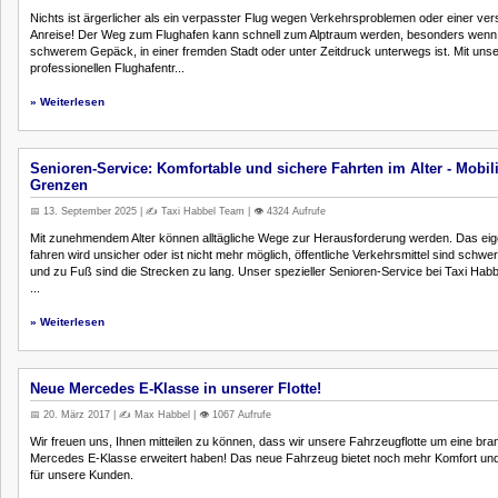
Nichts ist ärgerlicher als ein verpasster Flug wegen Verkehrsproblemen oder einer ver
Anreise! Der Weg zum Flughafen kann schnell zum Alptraum werden, besonders wenn
schwerem Gepäck, in einer fremden Stadt oder unter Zeitdruck unterwegs ist. Mit uns
professionellen Flughafentr...
» Weiterlesen
Senioren-Service: Komfortable und sichere Fahrten im Alter - Mobil
Grenzen
📅 13. September 2025 | ✍️ Taxi Habbel Team | 👁️ 4324 Aufrufe
Mit zunehmendem Alter können alltägliche Wege zur Herausforderung werden. Das eig
fahren wird unsicher oder ist nicht mehr möglich, öffentliche Verkehrsmittel sind schwe
und zu Fuß sind die Strecken zu lang. Unser spezieller Senioren-Service bei Taxi Habbe
...
» Weiterlesen
Neue Mercedes E-Klasse in unserer Flotte!
📅 20. März 2017 | ✍️ Max Habbel | 👁️ 1067 Aufrufe
Wir freuen uns, Ihnen mitteilen zu können, dass wir unsere Fahrzeugflotte um eine br
Mercedes E-Klasse erweitert haben! Das neue Fahrzeug bietet noch mehr Komfort und
für unsere Kunden.