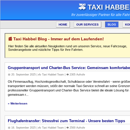
🚕 TAXI HABBE
Ihr zuverlässiger Partner für alle Fah
HOME
OUR SERVICES
BLOG
KO
📰 Taxi Habbel Blog - Immer auf dem Laufenden!
Hier finden Sie alle aktuellen Neuigkeiten rund um unseren Service, neue Fahrzeuge,
Sonderangebote und nützliche Tipps für Ihre Fahrten.
Gruppentransport und Charter-Bus Service: Gemeinsam komfortabel
📅 20. September 2025 | ✍️ Taxi Habbel Team | 👁️ 2305 Aufrufe
Ob Firmenausflug, Hochzeitsgesellschaft, Schulklasse oder Vereinsfahrt - wenn größ
transportiert werden müssen, stößt der normale Taxi-Service schnell an seine Grenze
professioneller Gruppentransport und Charter-Bus Service bietet die ideale Lösung für a
gemeinsam r...
» Weiterlesen
Flughafentransfer: Stressfrei zum Terminal - Unsere besten Tipps
📅 16. September 2025 | ✍️ Taxi Habbel Team | 👁️ 2500 Aufrufe