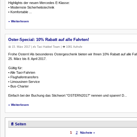
Highlights der neuen Mercedes E-Klasse:
• Modernste Sicherheitstechnik
• Komfortable ...
» Weiterlesen
Oster-Special: 10% Rabatt auf alle Fahrten!
📅 15. März 2017 | ✍️ Taxi Habbel Team | 👁️ 1081 Aufrufe
Frohe Ostern! Als besonderes Ostergeschenk bieten wir Ihnen 10% Rabatt auf alle Fa
25. März bis 8. April 2017.
Gültig für:
• Alle Taxi-Fahrten
• Flughafentransfers
• Limousinen-Service
• Bus-Charter
Einfach bei der Buchung das Stichwort "OSTERN2017" nennen und sparen! D...
» Weiterlesen
📄 Seiten
1
2
Nächste »