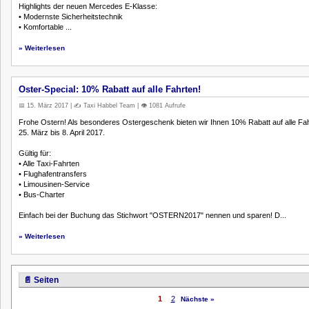
Highlights der neuen Mercedes E-Klasse:
• Modernste Sicherheitstechnik
• Komfortable ...
» Weiterlesen
Oster-Special: 10% Rabatt auf alle Fahrten!
📅 15. März 2017 | ✍️ Taxi Habbel Team | 👁️ 1081 Aufrufe
Frohe Ostern! Als besonderes Ostergeschenk bieten wir Ihnen 10% Rabatt auf alle Fa
25. März bis 8. April 2017.
Gültig für:
• Alle Taxi-Fahrten
• Flughafentransfers
• Limousinen-Service
• Bus-Charter
Einfach bei der Buchung das Stichwort "OSTERN2017" nennen und sparen! D...
» Weiterlesen
📄 Seiten
1
2
Nächste »