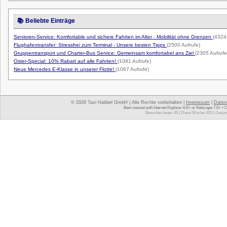
📚 Beliebte Einträge
Senioren-Service: Komfortable und sichere Fahrten im Alter - Mobilität ohne Grenzen
(4324
Flughafentransfer: Stressfrei zum Terminal - Unsere besten Tipps
(2500 Aufrufe)
Gruppentransport und Charter-Bus Service: Gemeinsam komfortabel ans Ziel
(2305 Aufrufe
Oster-Special: 10% Rabatt auf alle Fahrten!
(1081 Aufrufe)
Neue Mercedes E-Klasse in unserer Flotte!
(1067 Aufrufe)
© 2026 Taxi Habbel GmbH | Alle Rechte vorbehalten |
Impressum
|
Daten
Best viewed with Internet Explorer 6.0+ or Netscape 7.0+ • 
Besucher heute: 45 | Diese Woche: 433 | Gesam