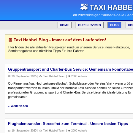
🚕 TAXI HABBE
Ihr zuverlässiger Partner für alle Fah
HOME
OUR SERVICES
BLOG
KO
📰 Taxi Habbel Blog - Immer auf dem Laufenden!
Hier finden Sie alle aktuellen Neuigkeiten rund um unseren Service, neue Fahrzeuge,
Sonderangebote und nützliche Tipps für Ihre Fahrten.
Gruppentransport und Charter-Bus Service: Gemeinsam komfortabel
📅 20. September 2025 | ✍️ Taxi Habbel Team | 👁️ 2305 Aufrufe
Ob Firmenausflug, Hochzeitsgesellschaft, Schulklasse oder Vereinsfahrt - wenn größ
transportiert werden müssen, stößt der normale Taxi-Service schnell an seine Grenze
professioneller Gruppentransport und Charter-Bus Service bietet die ideale Lösung für a
gemeinsam r...
» Weiterlesen
Flughafentransfer: Stressfrei zum Terminal - Unsere besten Tipps
📅 16. September 2025 | ✍️ Taxi Habbel Team | 👁️ 2500 Aufrufe