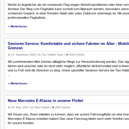
Nichts ist ärgerlicher als ein verpasster Flug wegen Verkehrsproblemen oder einer ver
Anreise! Der Weg zum Flughafen kann schnell zum Alptraum werden, besonders wenn
schwerem Gepäck, in einer fremden Stadt oder unter Zeitdruck unterwegs ist. Mit uns
professionellen Flughafentr...
» Weiterlesen
Senioren-Service: Komfortable und sichere Fahrten im Alter - Mobil
Grenzen
📅 13. September 2025 | ✍️ Taxi Habbel Team | 👁️ 4324 Aufrufe
Mit zunehmendem Alter können alltägliche Wege zur Herausforderung werden. Das eig
fahren wird unsicher oder ist nicht mehr möglich, öffentliche Verkehrsmittel sind schwe
und zu Fuß sind die Strecken zu lang. Unser spezieller Senioren-Service bei Taxi Habbe
...
» Weiterlesen
Neue Mercedes E-Klasse in unserer Flotte!
📅 20. März 2017 | ✍️ Max Habbel | 👁️ 1067 Aufrufe
Wir freuen uns, Ihnen mitteilen zu können, dass wir unsere Fahrzeugflotte um eine br
Mercedes E-Klasse erweitert haben! Das neue Fahrzeug bietet noch mehr Komfort und
für unsere Kunden.