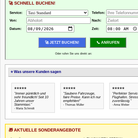
🚀 SCHNELL BUCHEN!
Service:
Telefon:
Von:
Nach:
Datum:
Zeit:
Oder rufen Sie uns direkt an:
⭐ Was unsere Kunden sagen
⭐⭐⭐⭐⭐
⭐⭐⭐⭐⭐
⭐⭐⭐⭐⭐
"Immer pünktlich und
"Saubere Fahrzeuge,
"Perfekter Servi
sehr freundlich! Seit 10
faire Preise. Kann ich nur
Flughafen. Stress
Jahren unser
empfehlen!"
zuverlässig."
Stammtaxi."
- Thomas Müller
- Anna Weber
- Maria Schmidt
🎁 AKTUELLE SONDERANGEBOTE