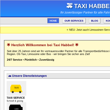
🚕 TAXI HABBE
Ihr zuverlässiger Partner für alle Fah
HOME
OUR SERVICES
BLOG
KO
⭐ NEU: Jetzt auch Limousinen-Servic
🌟 Herzlich Willkommen bei Taxi Habbel! 🌟
Seit über 25 Jahren sind wir Ihr vertrauensvoller Partner für alle Transportbedürfnisse 
Region. Ob Taxi, Limousine oder Bus - wir bringen Sie sicher ans Ziel!
24/7 Service
•
Pünktlich
•
Zuverlässig
🚗 Unsere Dienstleistungen
TAXI SERVICE
Schnell & gnstig