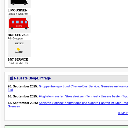
LIMOUSINEN
Luxus & Komfort
BUS SERVICE
Für Gruppen
24/7 SERVICE
Rund um die Uhr
📰 Neueste Blog-Einträge
20. September 2025:
Gruppentransport und Charter-Bus Service: Gemeinsam komfor
Ziel
16. September 2025:
Flughafentransfer: Stressfrei zum Terminal - Unsere besten Tip
13. September 2025:
Senioren-Service: Komfortable und sichere Fahrten im Alter - Mob
Grenzen
» Alle 