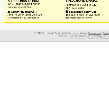
✈️ FLUGHAFEN-SPECIAL:
🌸 FRÜHLINGS-AKTION:
10% Rabatt auf alle Fahrten
Festpreis nur 35€ zur City
Gültig bis 30. April 2024
24/7 - auch nachts!
👥 GRUPPEN-RABATT:
🏥 SENIOREN-SERVICE:
Ab 5 Personen 15% günstiger
Einkaufsfahrten mit Wartezeit
Mit unseren 8er & 16er Bussen
Besonders günstig für 65+
© 2026 Taxi Habbel GmbH | Alle Rechte vorbehalten |
Impressum
|
Daten
Best viewed with Internet Explorer 6.0+ or Netscape 7.0+ • 
Besucher heute: 16 | Diese Woche: 351 | Gesam