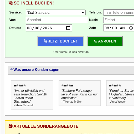
🚀 SCHNELL BUCHEN!
Service:
Telefon:
Von:
Nach:
Datum:
Zeit:
Oder rufen Sie uns direkt an:
0123-456789
⭐ Was unsere Kunden sagen
⭐⭐⭐⭐⭐
⭐⭐⭐⭐⭐
⭐⭐⭐⭐⭐
"Immer pünktlich und
"Saubere Fahrzeuge,
"Perfekter Servi
sehr freundlich! Seit 10
faire Preise. Kann ich nur
Flughafen. Stress
Jahren unser
empfehlen!"
zuverlässig."
Stammtaxi."
- Thomas Müller
- Anna Weber
- Maria Schmidt
🎁 AKTUELLE SONDERANGEBOTE