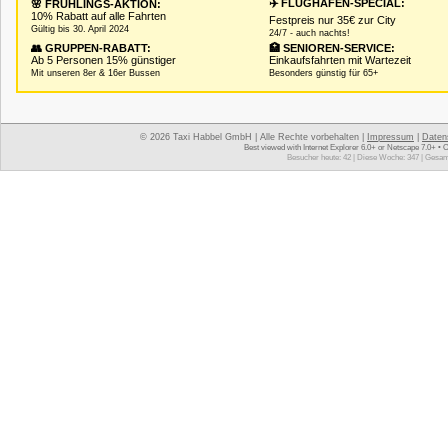
✈️ FLUGHAFEN-SPECIAL:
🌸 FRÜHLINGS-AKTION:
10% Rabatt auf alle Fahrten
Festpreis nur 35€ zur City
Gültig bis 30. April 2024
24/7 - auch nachts!
👥 GRUPPEN-RABATT:
🏥 SENIOREN-SERVICE:
Ab 5 Personen 15% günstiger
Einkaufsfahrten mit Wartezeit
Mit unseren 8er & 16er Bussen
Besonders günstig für 65+
© 2026 Taxi Habbel GmbH | Alle Rechte vorbehalten |
Impressum
|
Daten
Best viewed with Internet Explorer 6.0+ or Netscape 7.0+ • 
Besucher heute: 42 | Diese Woche: 347 | Gesam