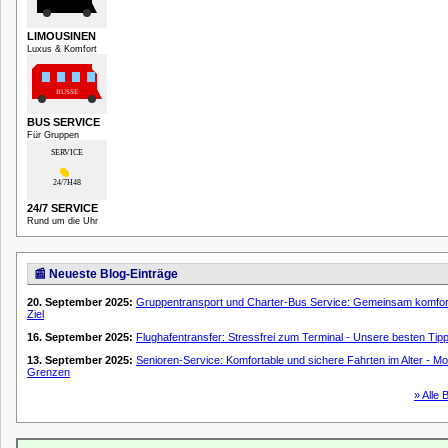
LIMOUSINEN
Luxus & Komfort
BUS SERVICE
Für Gruppen
24/7 SERVICE
Rund um die Uhr
📰 Neueste Blog-Einträge
20. September 2025:
Gruppentransport und Charter-Bus Service: Gemeinsam komfor
Ziel
16. September 2025:
Flughafentransfer: Stressfrei zum Terminal - Unsere besten Tip
13. September 2025:
Senioren-Service: Komfortable und sichere Fahrten im Alter - Mob
Grenzen
» Alle 