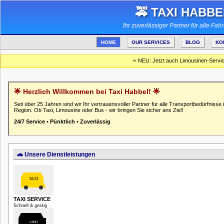
🚕 TAXI HABBE
Ihr zuverlässiger Partner für alle Fah
HOME
OUR SERVICES
BLOG
KO
⭐ NEU: Jetzt auch Limousinen-Service
🌟 Herzlich Willkommen bei Taxi Habbel! 🌟
Seit über 25 Jahren sind wir Ihr vertrauensvoller Partner für alle Transportbedürfnisse 
Region. Ob Taxi, Limousine oder Bus - wir bringen Sie sicher ans Ziel!
24/7 Service
•
Pünktlich
•
Zuverlässig
🚗 Unsere Dienstleistungen
TAXI SERVICE
Schnell & gnstig